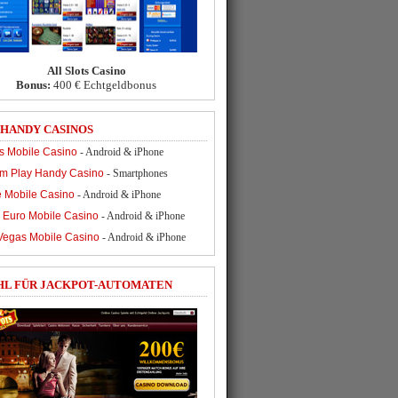
All Slots Casino
Bonus:
400 € Echtgeldbonus
 HANDY CASINOS
ts Mobile Casino
- Android & iPhone
um Play Handy Casino
- Smartphones
e Mobile Casino
- Android & iPhone
 Euro Mobile Casino
- Android & iPhone
Vegas Mobile Casino
- Android & iPhone
AHL FÜR JACKPOT-AUTOMATEN