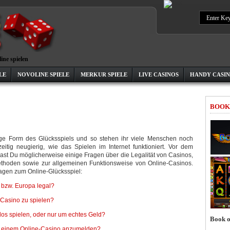
ine spielen
LE
NOVOLINE SPIELE
MERKUR SPIELE
LIVE CASINOS
HANDY CASI
BOOK 
junge Form des Glücksspiels und so stehen ihr viele Menschen noch
eitig neugierig, wie das Spielen im Internet funktioniert. Vor dem
st Du möglicherweise einige Fragen über die Legalität von Casinos,
ethoden sowie zur allgemeinen Funktionsweise von Online-Casinos.
ragen zum Online-Glücksspiel:
d bzw. Europa legal?
-Casino zu spielen?
os spielen, oder nur um echtes Geld?
Book o
ei einem Online-Casino anzumelden?