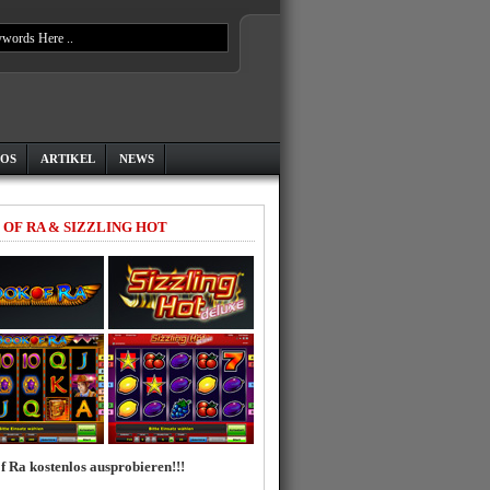
NOS
ARTIKEL
NEWS
OF RA & SIZZLING HOT
f Ra kostenlos ausprobieren!!!