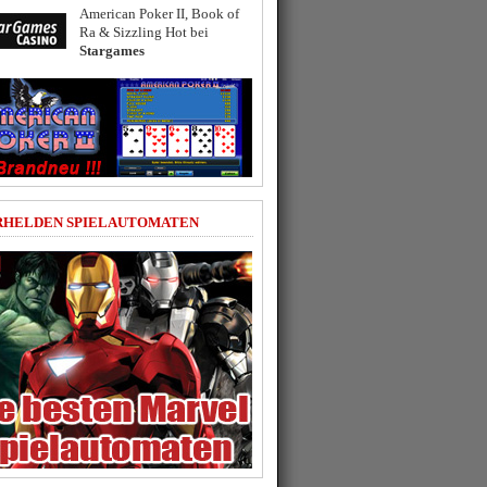
American Poker II, Book of
Ra & Sizzling Hot bei
Stargames
RHELDEN SPIELAUTOMATEN