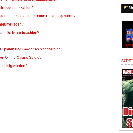
ein- oder auszahlen?
tragung der Daten bei Online Casinos gewährt?
 herunterladen?
sino-Software beachten?
i Spielen und Gewinnen nicht betrügt?
nen Online Casino Spiele?
SUPE
 süchtig werden?