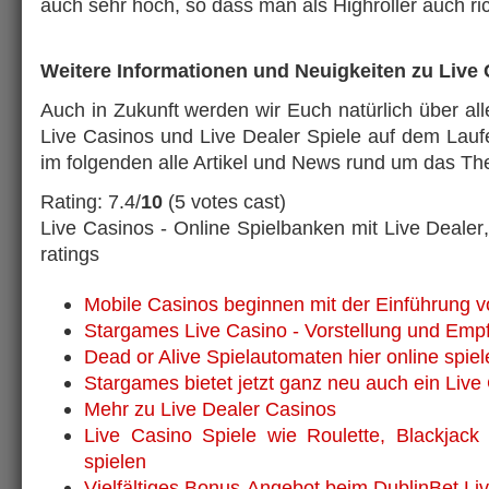
auch sehr hoch, so dass man als Highroller auch ri
Weitere Informationen und Neuigkeiten zu Live 
Auch in Zukunft werden wir Euch natürlich über a
Live Casinos und Live Dealer Spiele auf dem Lauf
im folgenden alle Artikel und News rund um das Th
Rating: 7.4/
10
(5 votes cast)
Live Casinos - Online Spielbanken mit Live Dealer
ratings
Mobile Casinos beginnen mit der Einführung v
Stargames Live Casino - Vorstellung und Emp
Dead or Alive Spielautomaten hier online spiel
Stargames bietet jetzt ganz neu auch ein Live
Mehr zu Live Dealer Casinos
Live Casino Spiele wie Roulette, Blackjac
spielen
Vielfältiges Bonus-Angebot beim DublinBet Li