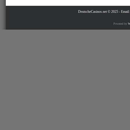
DeutscheCasinos.net © 2025 - Email: in
Powered by
W