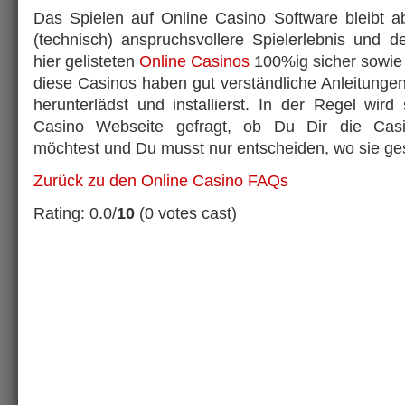
Das Spielen auf Online Casino Software bleibt 
(technisch) anspruchsvollere Spielerlebnis und d
hier gelisteten
Online Casinos
100%ig sicher sowie 
diese Casinos haben gut verständliche Anleitungen
herunterlädst und installierst. In der Regel wird
Casino Webseite gefragt, ob Du Dir die Casin
möchtest und Du musst nur entscheiden, wo sie ges
Zurück zu den Online Casino FAQs
Rating: 0.0/
10
(0 votes cast)