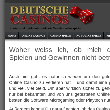
Casino und Spielothek Spiele wie Novoline online spielen
HOME
ONLINE CASINOS
CASINO SPIELE
NOVOLINE SPIELE
ME
Woher weiss ich, ob mich d
Spielen und Gewinnen nicht bet
Auch hier geht es natürlich wieder um den gute
Online Casino zu verlieren hat – und damit eine 
und viel, viel Geld. Um aber wirklich sicher zu ge
nur bei bekannten und von uns getesteten Online
besten die Software Microgaming oder Playtech nu
Außerdem kannst Du darauf achten, ob das Casino 