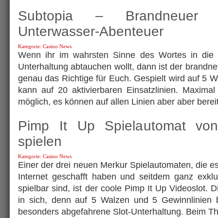
Subtopia – Brandneuer V
Unterwasser-Abenteuer
Kategorie:
Casino News
Wenn ihr im wahrsten Sinne des Wortes in die p
Unterhaltung abtauchen wollt, dann ist der brandn
genau das Richtige für Euch. Gespielt wird auf 5 
kann auf 20 aktivierbaren Einsatzlinien. Maximal
möglich, es können auf allen Linien aber aber bereit
Pimp It Up Spielautomat von
spielen
Kategorie:
Casino News
Einer der drei neuen Merkur Spielautomaten, die e
Internet geschafft haben und seitdem ganz exkl
spielbar sind, ist der coole Pimp It Up Videoslot. 
in sich, denn auf 5 Walzen und 5 Gewinnlinien 
besonders abgefahrene Slot-Unterhaltung. Beim The