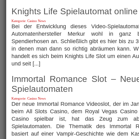
Knights Life Spielautomat online
Kategorie:
Casino News
Bei der Entwicklung dieses Video-Spielautoma
Automatenhersteller Merkur wohl in ganz
Spendierhosen an. Schließlich gibt es hier bis zu 
in denen man dann so richtig abräumen kann. W
handelt es sich beim Knights Life Slot um einen A
und seit [...]
Immortal Romance Slot – Neue
Spielautomaten
Kategorie:
Casino News
Der neue Immortal Romance Videoslot, der im Ja
beim All Slots Casino, dem Royal Vegas Casino
Casino spielbar ist, hat das Zeug zum ab
Spielautomaten. Die Thematik des Immortal 
basiert auf einer Vampir-Geschichte wie dem Kas