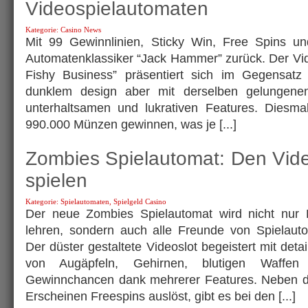
Videospielautomaten
Kategorie:
Casino News
Mit 99 Gewinnlinien, Sticky Win, Free Spins u
Automatenklassiker “Jack Hammer” zurück. Der Vi
Fishy Business” präsentiert sich im Gegensatz 
dunklem design aber mit derselben gelungene
unterhaltsamen und lukrativen Features. Diesma
990.000 Münzen gewinnen, was je [...]
Zombies Spielautomat: Den Video
spielen
Kategorie:
Spielautomaten
,
Spielgeld Casino
Der neue Zombies Spielautomat wird nicht nur 
lehren, sondern auch alle Freunde von Spielaut
Der düster gestaltete Videoslot begeistert mit deta
von Augäpfeln, Gehirnen, blutigen Waffen
Gewinnchancen dank mehrerer Features. Neben de
Erscheinen Freespins auslöst, gibt es bei den [...]