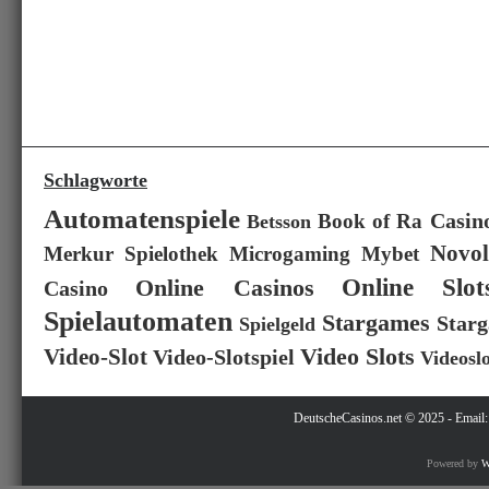
Schlagworte
Automatenspiele
Casin
Book of Ra
Betsson
Novol
Merkur Spielothek
Microgaming
Mybet
Online Slot
Online Casinos
Casino
Spielautomaten
Stargames
Star
Spielgeld
Video Slots
Video-Slot
Video-Slotspiel
Videoslo
DeutscheCasinos.net © 2025 - Email: in
Powered by
W