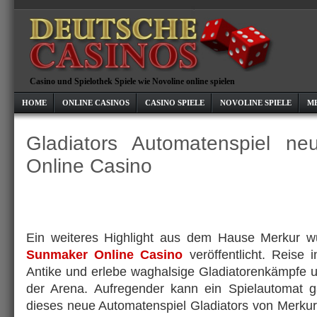
Casino und Spielothek Spiele wie Novoline online spielen
HOME
ONLINE CASINOS
CASINO SPIELE
NOVOLINE SPIELE
ME
Gladiators Automatenspiel n
Online Casino
Ein weiteres Highlight aus dem Hause Merkur w
Sunmaker Online Casino
veröffentlicht. Reise 
Antike und erlebe waghalsige Gladiatorenkämpfe 
der Arena. Aufregender kann ein Spielautomat g
dieses neue Automatenspiel Gladiators von Merkur 