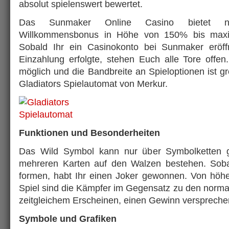
absolut spielenswert bewertet.
Das Sunmaker Online Casino bietet ne
Willkommensbonus in Höhe von 150% bis maxi
Sobald Ihr ein Casinokonto bei Sunmaker eröff
Einzahlung erfolgte, stehen Euch alle Tore offen
möglich und die Bandbreite an Spieloptionen ist g
Gladiators Spielautomat von Merkur.
Funktionen und Besonderheiten
Das Wild Symbol kann nur über Symbolketten g
mehreren Karten auf den Walzen bestehen. Sobal
formen, habt Ihr einen Joker gewonnen. Von höh
Spiel sind die Kämpfer im Gegensatz zu den normal
zeitgleichem Erscheinen, einen Gewinn verspreche
Symbole und Grafiken