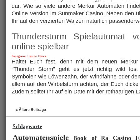
dar. Wie so viele andere Merkur Automaten findet 
Online Version im Sunmaker Casino. Neben den üb
Ihr auf den verzierten Walzen natürlich passenderwe
Thunderstorm Spielautomat vo
online spielbar
Kategorie:
Casino News
Haltet Euch fest, denn mit dem neuen Merkur
“Thunder Storm” geht es jetzt richtig wild los
Symbolen wie Löwenzahn, der Windfahne oder dem A
allem auf den Wirbelsturm achten, der Euch dicke
Zudem solltet Ihr auf ein Date mit der rothaarigen La
« Ältere Beiträge
Schlagworte
Automatenspiele
Casino E
Book of Ra