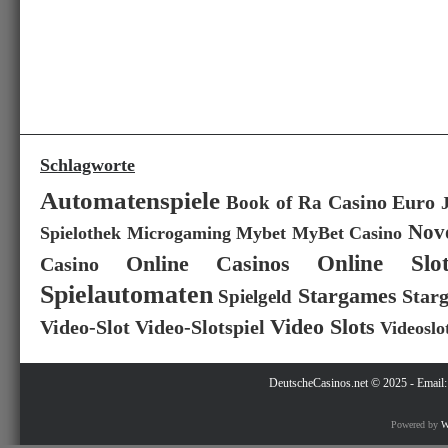
Schlagworte
Automatenspiele
Casino Euro
Book of Ra
Novo
Spielothek
Microgaming
Mybet
MyBet Casino
Online Slot
Online Casinos
Casino
Spielautomaten
Stargames
Star
Spielgeld
Video Slots
Video-Slot
Video-Slotspiel
Videoslo
DeutscheCasinos.net © 2025 - Email: in
Powered by
W