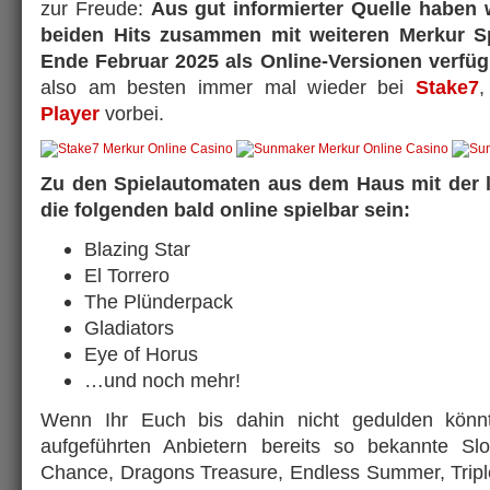
zur Freude:
Aus gut informierter Quelle haben 
beiden Hits zusammen mit weiteren Merkur S
Ende Februar 2025 als Online-Versionen verfüg
also am besten immer mal wieder bei
Stake7
Player
vorbei.
Zu den Spielautomaten aus dem Haus mit der 
die folgenden bald online spielbar sein:
Blazing Star
El Torrero
The Plünderpack
Gladiators
Eye of Horus
…und noch mehr!
Wenn Ihr Euch bis dahin nicht gedulden könnt
aufgeführten Anbietern bereits so bekannte Slo
Chance, Dragons Treasure, Endless Summer, Tripl