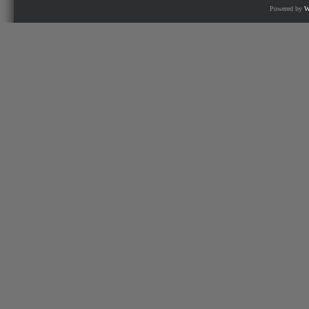
Powered by
W