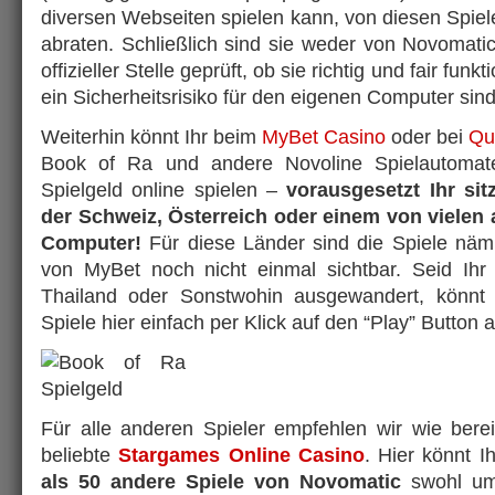
diversen Webseiten spielen kann, von diesen Spie
abraten. Schließlich sind sie weder von Novomatic 
offizieller Stelle geprüft, ob sie richtig und fair fu
ein Sicherheitsrisiko für den eigenen Computer sind
Weiterhin könnt Ihr beim
MyBet Casino
oder bei
Qu
Book of Ra und andere Novoline Spielautoma
Spielgeld online spielen –
vorausgesetzt Ihr sit
der Schweiz, Österreich oder einem von viele
Computer!
Für diese Länder sind die Spiele näml
von MyBet noch nicht einmal sichtbar. Seid Ihr
Thailand oder Sonstwohin ausgewandert, könnt I
Spiele hier einfach per Klick auf den “Play” Button 
Für alle anderen Spieler empfehlen wir wie berei
beliebte
Stargames Online Casino
. Hier könnt I
als 50 andere Spiele von Novomatic
swohl um