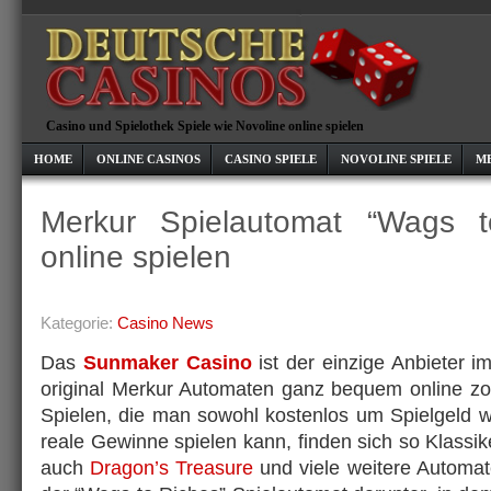
Casino und Spielothek Spiele wie Novoline online spielen
HOME
ONLINE CASINOS
CASINO SPIELE
NOVOLINE SPIELE
ME
Merkur Spielautomat “Wags to
online spielen
Kategorie:
Casino News
Das
Sunmaker Casino
ist der einzige Anbieter im
original Merkur Automaten ganz bequem online zoc
Spielen, die man sowohl kostenlos um Spielgeld 
reale Gewinne spielen kann, finden sich so Klassi
auch
Dragon’s Treasure
und viele weitere Automat