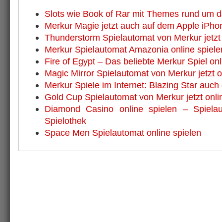
Slots wie Book of Rar mit Themes rund um d
Merkur Magie jetzt auch auf dem Apple iPho
Thunderstorm Spielautomat von Merkur jetzt 
Merkur Spielautomat Amazonia online spiele
Fire of Egypt – Das beliebte Merkur Spiel onl
Magic Mirror Spielautomat von Merkur jetzt o
Merkur Spiele im Internet: Blazing Star auch
Gold Cup Spielautomat von Merkur jetzt onli
Diamond Casino online spielen – Spiela
Spielothek
Space Men Spielautomat online spielen