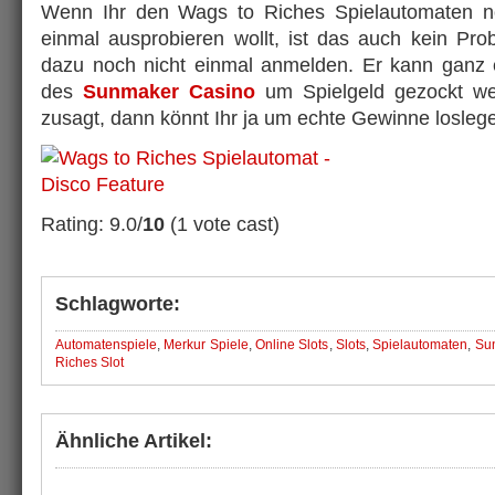
Wenn Ihr den Wags to Riches Spielautomaten no
einmal ausprobieren wollt, ist das auch kein Pr
dazu noch nicht einmal anmelden. Er kann ganz 
des
Sunmaker Casino
um Spielgeld gezockt w
zusagt, dann könnt Ihr ja um echte Gewinne losleg
Rating: 9.0/
10
(1 vote cast)
Schlagworte:
Automatenspiele
,
Merkur Spiele
,
Online Slots
,
Slots
,
Spielautomaten
,
Su
Riches Slot
Ähnliche Artikel: