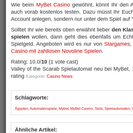
Wie beim
MyBet Casino
gewöhnt, könnt Ihr den A
auch vorab kostenlos testen. Dazu müsst Ihr Euch
Account anlegen, sondern nur unter dem Spiel auf “J
Solltet Ihr wie bereits oben erwähnt lieber
den Klas
spielen
wollen, dann geht dies ebenfalls um Ec
Spielgeld. Angeboten wird es nur von
Stargames, 
Casino mit zahllosen Novoline Spielen
.
Rating: 10.0/
10
(1 vote cast)
Valley of the Scarab Spielautomat neu bei MyBet
,
rating
Kategorie:
Casino News
Schlagworte:
Ägypten
,
Automatenspiele
,
Mybet
,
MyBet Casino
,
Slots
,
Spielautomaten
,
Ähnliche Artikel: