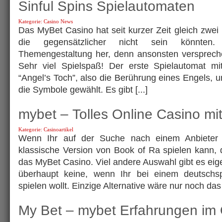
Sinful Spins Spielautomaten
Kategorie:
Casino News
Das MyBet Casino hat seit kurzer Zeit gleich zwe
die gegensätzlicher nicht sein könnten
Themengestaltung her, denn ansonsten verspreche
Sehr viel Spielspaß! Der erste Spielautomat mi
“Angel’s Toch”, also die Berührung eines Engels,
die Symbole gewählt. Es gibt [...]
mybet – Tolles Online Casino mi
Kategorie:
Casinoartikel
Wenn Ihr auf der Suche nach einem Anbieter
klassische Version von Book of Ra spielen kann,
das MyBet Casino. Viel andere Auswahl gibt es eige
überhaupt keine, wenn Ihr bei einem deutschs
spielen wollt. Einzige Alternative wäre nur noch das [
My Bet – mybet Erfahrungen im 