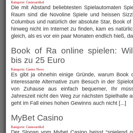
Kategorie:
Casinoartikel
Die mit Abstand beliebtesten Spielautomaten Spi
Raum sind die Novoline Spiele und heissen Sizzli
Columbus und natürlich der absolute Star, Book of
hinweg nicht im Internet zu finden, kam es natürli
gleich, als es vor ein paar Monaten endlich hieß, da
Book of Ra online spielen: W
bis zu 25 Euro
Kategorie:
Casino News
Es gibt ja ohnehin einige Gründe, warum Book o
interessante Alternative zum Besuch in der Spieloth
von Zuhause aus einfach bequemer, Ihr müss
Jahreszeit nicht den Weg zur nächsten Spielhalle
geht im Fall eines hohen Gewinns auch nicht [...]
MyBet Casino
Kategorie:
Casinoartikel
Der Slogan vom Mybet Casino heisst “spielend g