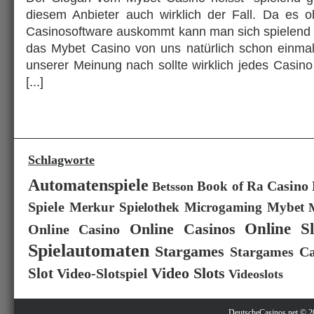
diesem Anbieter auch wirklich der Fall. Da es 
Casinosoftware auskommt kann man sich spielend 
das Mybet Casino von uns natürlich schon einmal
unserer Meinung nach sollte wirklich jedes Casin
[...]
Schlagworte
Automatenspiele
Casino
Book of Ra
Betsson
Spiele
Merkur Spielothek
Microgaming
Mybet
Online Sl
Online Casinos
Online Casino
Spielautomaten
Stargames
Stargames Ca
Video Slots
Slot
Video-Slotspiel
Videoslots
DeutscheCasinos.net © 202