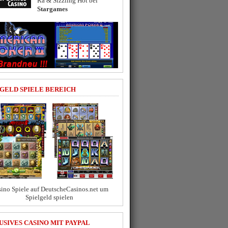
Ra & Sizzling Hot bei
Stargames
LGELD SPIELE BEREICH
ino Spiele auf DeutscheCasinos.net um
Spielgeld spielen
SIVES CASINO MIT PAYPAL