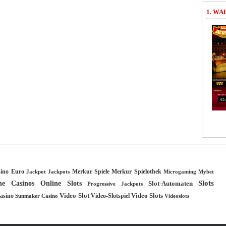
1. W
ino Euro
Merkur Spiele
Jackpot
Merkur Spielothek
Microgaming
Mybet
Jackpots
Online Slots
Slots
ne Casinos
Slot-Automaten
Progressive Jackpots
Video Slots
asino
Video-Slot
Video-Slotspiel
Sunmaker Casino
Videoslots