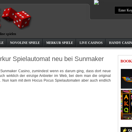
ine spielen
LE
NOVOLINE SPIELE
MERKUR SPIELE
LIVE CASINOS
HANDY CASI
rkur Spielautomat neu bei Sunmaker
BOOK 
s Sunmaker Casino, zumindest wenn es darum ging, dass dort neue
auch wirklich der einzige Anbieter im Web, bei dem man die original
n. Nun kam mit dem Hocus Pocus Spielautomaten aber auch endlich