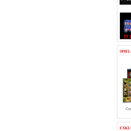
SPIE
Cas
EXKLU