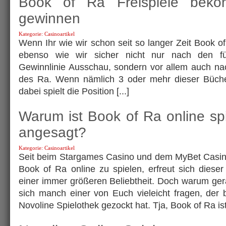
Book of Ra Freispiele beko
gewinnen
Kategorie:
Casinoartikel
Wenn Ihr wie wir schon seit so langer Zeit Book of 
ebenso wie wir sicher nicht nur nach den fü
Gewinnlinie Ausschau, sondern vor allem auch na
des Ra. Wenn nämlich 3 oder mehr dieser Büch
dabei spielt die Position [...]
Warum ist Book of Ra online spi
angesagt?
Kategorie:
Casinoartikel
Seit beim Stargames Casino und dem MyBet Casino 
Book of Ra online zu spielen, erfreut sich dieser
einer immer größeren Beliebtheit. Doch warum ger
sich manch einer von Euch vieleicht fragen, der b
Novoline Spielothek gezockt hat. Tja, Book of Ra ist 