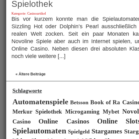
Spielothek
Kategorie:
Casinoartikel
Bis vor kurzem konnte man die Spielautomaten
Sizzling Hot oder Dolphin’s Pearl ausschließlich
realen Welt zocken. Seit ein paar Monaten ka
Novoline Spiele aber auch im Internet spielen,
Online Casino. Neben diesen drei absoluten Kla
noch viele weitere [...]
« Ältere Beiträge
Schlagworte
Automatenspiele
Casin
Book of Ra
Betsson
Novol
Merkur Spielothek
Microgaming
Mybet
Online Slot
Online Casinos
Casino
Spielautomaten
Stargames
Star
Spielgeld