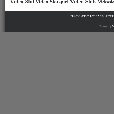
Video Slots
Video-Slot
Video-Slotspiel
Videoslo
DeutscheCasinos.net © 2025 - Email: in
Powered by
W