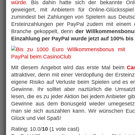
würde
. Bis dahin hatte sich der bekannte Onli
geweigert, mit Anbietern für Online-Glücksspi
zumindest bei Zahlungen von Spielern aus Deutsc
Ersteinzahlungen per PayPal zudem mit einem de
Branche gekoppelt, denn
der Willkommensbonus
Einzahlung per PayPal wurde jetzt auf 100% bis
Mit diesem Angebot wird das erste Mal beim
Ca
attraktiver, denn mit einer Verdopllung der Ersteinz
eigene Risiko auf Verluste beim Spielen und es e
Gewinne. Ihr solltet aber naztürlich die Umsa
lesen, die es zu jeder Aktion bei jedem Anbieter gibt.
Gewinne aus dem Bonusgeld wieder umegesetz
man sie sich auszahlen kann. Wir wünschen Euch 
Glück und viel Spaß!
Rating: 10.0/
10
(1 vote cast)