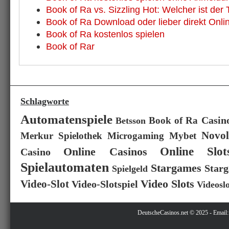
Book of Ra vs. Sizzling Hot: Welcher ist der
Book of Ra Download oder lieber direkt Onli
Book of Ra kostenlos spielen
Book of Rar
Schlagworte
Automatenspiele
Casin
Book of Ra
Betsson
Novol
Merkur Spielothek
Microgaming
Mybet
Online Slot
Online Casinos
Casino
Spielautomaten
Stargames
Star
Spielgeld
Video Slots
Video-Slot
Video-Slotspiel
Videoslo
DeutscheCasinos.net © 2025 - Email: in