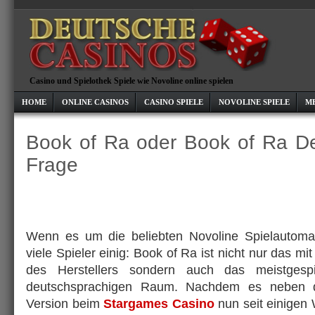
Casino und Spielothek Spiele wie Novoline online spielen
HOME
ONLINE CASINOS
CASINO SPIELE
NOVOLINE SPIELE
ME
Book of Ra oder Book of Ra Del
Frage
Wenn es um die beliebten Novoline Spielautomat
viele Spieler einig: Book of Ra ist nicht nur das mi
des Herstellers sondern auch das meistgespi
deutschsprachigen Raum. Nachdem es neben 
Version beim
Stargames Casino
nun seit einigen